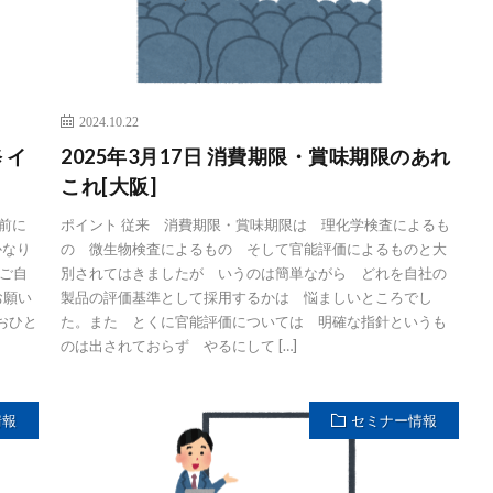
2024.10.22
 イ
2025年3月17日 消費期限・賞味期限のあれ
これ[大阪]
事前に
ポイント 従来 消費期限・賞味期限は 理化学検査によるも
かなり
の 微生物検査によるもの そして官能評価によるものと大
ご自
別されてはきましたが いうのは簡単ながら どれを自社の
お願い
製品の評価基準として採用するかは 悩ましいところでし
おひと
た。また とくに官能評価については 明確な指針というも
のは出されておらず やるにして […]
情報
セミナー情報