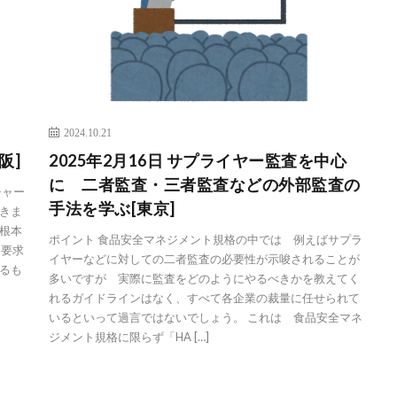
2024.10.21
阪]
2025年2月16日 サプライヤー監査を中心
に 二者監査・三者監査などの外部監査の
チャー
手法を学ぶ[東京]
きま
根本
ポイント 食品安全マネジメント規格の中では 例えばサプラ
を要求
イヤーなどに対しての二者監査の必要性が示唆されることが
るも
多いですが 実際に監査をどのようにやるべきかを教えてく
れるガイドラインはなく、すべて各企業の裁量に任せられて
いるといって過言ではないでしょう。 これは 食品安全マネ
ジメント規格に限らず「HA […]