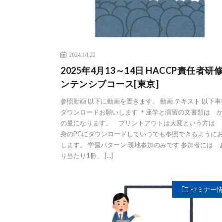
2024.10.22
2025年4月13～14日 HACCP責任者研修
ンテンシブコース[東京]
参照動画 以下に動画を置きます。 動画 テキスト 以下
ダウンロードお願いします ＊座学と演習の文書類は 
の量になります。 プリントアウトは大変という方は 
身のPCにダウンロードしていつでも参照できるように
します。 学習パターン 現地参加のみです 参加者には 
り当たり1冊、 […]
セミナー