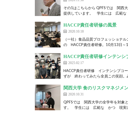
その1はこちらから QPFSでは 関
提供しています。 学生には 広範な 
HACCP責任者研修の風景
2020.10.18
（一社）食品品質プロフェッショナルズ
の HACCP責任者研修。10月13日～1
HACCP責任者研修インテン
2025.02.17
HACCP責任者研修 インテンシブコ
ずが 終わってみたら全員この笑顔。み
関西大学 食のリスクマネジメ
2020.10.31
QPFSでは 関西大学の全学年を対
す。 学生には 広範な かつ 現実に