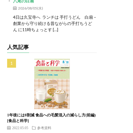
八尾の白扇
2026/08/05(水)
4日は久宝寺へ ランチは 手打うどん 白扇 –
創業から守り続ける昔ながらの手打ちうど
ん に11時ちょっとす […]
人気記事
1年後には8割減 食品への毛髪混入の減らし方(前編)
[食品と科学]
2022.05.05
参考資料