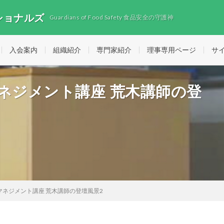
ショナルズ
Guardians of Food Safety 食品安全の守護神
入会案内
組織紹介
専門家紹介
理事専用ページ
サ
ネジメント講座 荒木講師の登
マネジメント講座 荒木講師の登壇風景2