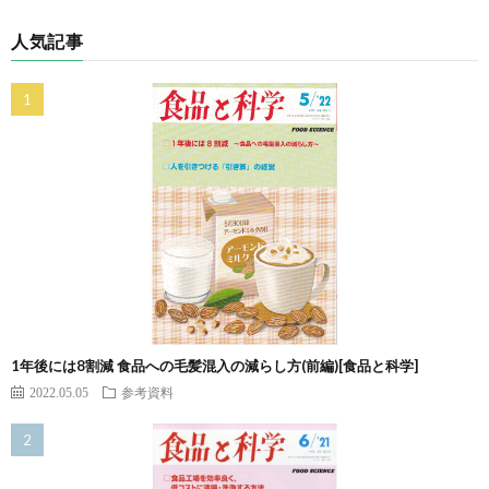
人気記事
1年後には8割減 食品への毛髪混入の減らし方(前編)[食品と科学]
2022.05.05
参考資料