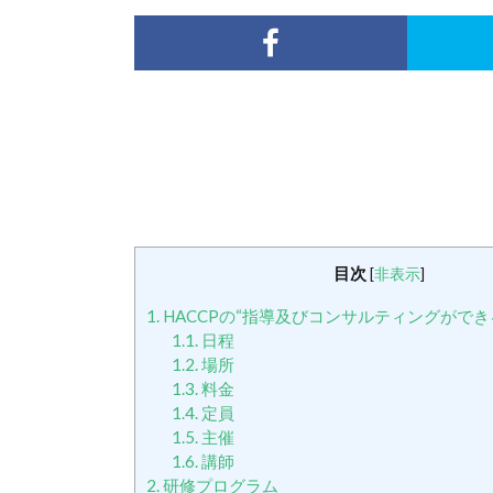
目次
[
非表示
]
1.
HACCPの“指導及びコンサルティングができ
1.1.
日程
1.2.
場所
1.3.
料金
1.4.
定員
1.5.
主催
1.6.
講師
2.
研修プログラム