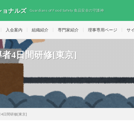
ショナルズ
Guardians of Food Safety 食品安全の守護神
入会案内
組織紹介
専門家紹介
理事専用ページ
サ
指導者4日間研修[東京]
導者4日間研修[東京]