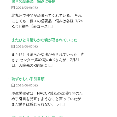
個々の必要品 悩みは各様
2026/08/06(木)
北九州で仲間が頑張ってくれている。 それ
にしても 個々の必要品 悩みは各様 7/24
Kパト報告 【表コース […]
またひとり清らかな魂が召されていった
2026/08/05(水)
またひとり清らかな魂が召されていった 皆
さま センター第XX期のKKさんが、7月31
日、入院先のK病院に […]
恥ずかしい手引書類
2026/08/05(水)
厚生労働省は HACCP普及の沈滞打開のた
め手引書を見直すようなこと言っていたが
まだ動きは感じられない。 レ […]