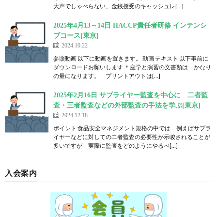
大声でしゃべらない、金銭授受のキャッシュレ[…]
2025年4月13～14日 HACCP責任者研修 インテンシ
ブコース[東京]
2024.10.22
参照動画 以下に動画を置きます。 動画 テキスト 以下事前に
ダウンロードお願いします ＊座学と演習の文書類は かなり
の量になります。 プリントアウトは[…]
2025年2月16日 サプライヤー監査を中心に 二者監
査・三者監査などの外部監査の手法を学ぶ[東京]
2024.12.18
ポイント 食品安全マネジメント規格の中では 例えばサプラ
イヤーなどに対しての二者監査の必要性が示唆されることが
多いですが 実際に監査をどのようにやるべ[…]
入会案内