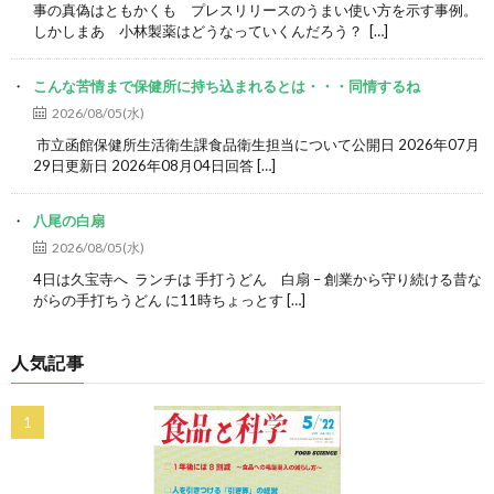
事の真偽はともかくも プレスリリースのうまい使い方を示す事例。
しかしまあ 小林製薬はどうなっていくんだろう？ […]
こんな苦情まで保健所に持ち込まれるとは・・・同情するね
2026/08/05(水)
市立函館保健所生活衛生課食品衛生担当について公開日 2026年07月
29日更新日 2026年08月04日回答 […]
八尾の白扇
2026/08/05(水)
4日は久宝寺へ ランチは 手打うどん 白扇 – 創業から守り続ける昔な
がらの手打ちうどん に11時ちょっとす […]
人気記事