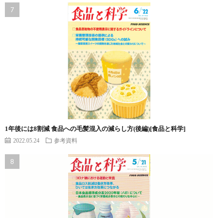
1年後には8割減 食品への毛髪混入の減らし方(後編)[食品と科学]
2022.05.24
参考資料