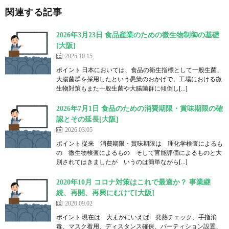
関連する記事
2026年3月23日 食品産業のための微生物制御の基礎
[大阪]
2025.10.15
ポイント 日本においては、食品の衛生指標として一般生菌、
大腸菌群を採用したという愚策のおかげで、工場における微
生物対策もまた一般生菌や大腸菌群に傾倒し[…]
2026年7月1日 食品のための消費期限・賞味期限の確
認とその延長[大阪]
2026.03.05
ポイント 従来 消費期限・賞味期限は 理化学検査によるも
の 微生物検査によるもの そして官能評価によるものと大
別されてはきましたが いうのは簡単ながら[…]
2020年10月 コロナ対策はこれで最適か？ 事業継
続、再開、再興にむけて[大阪]
2020.09.02
ポイント 現在は 大まかにいえば 発熱チェック、手指消
毒、マスク着用、ディスタンス確保、パーティション設置、