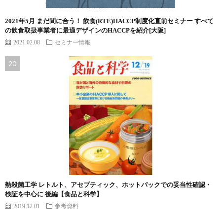
2021年5月 まだ間に合う！ 飲食(RTE)HACCP制度化直前セミナー すべて
の飲食取扱事業者に最適デザインのHACCPを紹介[大阪]
2021.02.08
セミナー情報
熱殺菌工学 レトルト、アセプティック、ホットパックでの妥当性確認・
検証を中心に 後編【食品と科学】
2019.12.01
参考資料