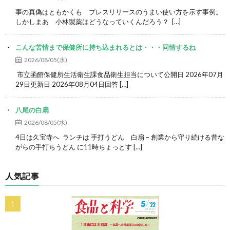
事の真偽はともかくも プレスリリースのうまい使い方を示す事例。
しかしまあ 小林製薬はどうなっていくんだろう？ […]
こんな苦情まで保健所に持ち込まれるとは・・・同情するね
2026/08/05(水)
市立函館保健所生活衛生課食品衛生担当について公開日 2026年07月
29日更新日 2026年08月04日回答 […]
八尾の白扇
2026/08/05(水)
4日は久宝寺へ ランチは 手打うどん 白扇 – 創業から守り続ける昔な
がらの手打ちうどん に11時ちょっとす […]
人気記事