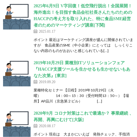
2025年6月9日 V字回復！低空飛行脱出！全国展開！
海外進出！を目指す食品会社社長さんたちのための
HACCPの考え方を取り入れた、特に食品SME経営
者のためのマーケティング講座[下関]
2025.01.17
ポイント 最近はマーケティング講座が盛んに開催されていま
すが 食品産業のSME（中小企業）にとっては しっくりこ
ない内容のものがおおいと感じられている[…]
2019年10月29日 業種別ITソリューションフェア
『HACCP支援ツールを生かせるも生かせないもあ
なた次第』[東京]
2019.09.20
業種特化セミナー 【日程】2019年10月29日（火
曜） 14：00～15：30（受付時間13：50～）【場
所】AP品川（京急第２ビル） […]
2020年9月 コロナ対策はこれで最適か？ 事業継続 、
再開、再興にむけて[大阪]
2020.08.17
ポイント 現在は 大まかにいえば 発熱チェック、手指消