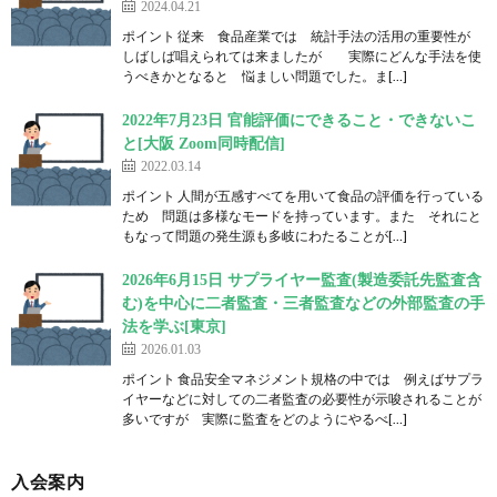
2024.04.21
ポイント 従来 食品産業では 統計手法の活用の重要性が
しばしば唱えられては来ましたが 実際にどんな手法を使
うべきかとなると 悩ましい問題でした。ま[…]
2022年7月23日 官能評価にできること・できないこ
と[大阪 Zoom同時配信]
2022.03.14
ポイント 人間が五感すべてを用いて食品の評価を行っている
ため 問題は多様なモードを持っています。また それにと
もなって問題の発生源も多岐にわたることが[…]
2026年6月15日 サプライヤー監査(製造委託先監査含
む)を中心に二者監査・三者監査などの外部監査の手
法を学ぶ[東京]
2026.01.03
ポイント 食品安全マネジメント規格の中では 例えばサプラ
イヤーなどに対しての二者監査の必要性が示唆されることが
多いですが 実際に監査をどのようにやるべ[…]
入会案内