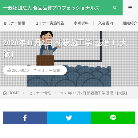
一般社団法人 食品品質プロフェッショナルズ
セミナー情報
セミナー実施報告
参考資料
入会案内
組織紹介
2020年11月2日 熱殺菌工学 基礎Ⅰ[大
阪]
2020.09.16
セミナー情報
セミナー情報
2020年11月2日 熱殺菌工学 基礎Ⅰ[大阪]
HOME