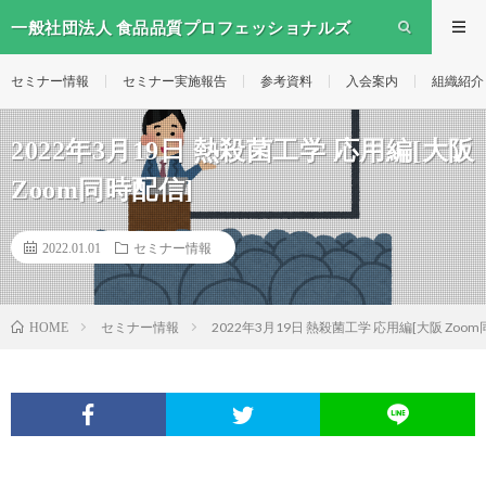
一般社団法人 食品品質プロフェッショナルズ
セミナー情報
セミナー実施報告
参考資料
入会案内
組織紹介
2022年3月19日 熱殺菌工学 応用編[大阪
Zoom同時配信]
2022.01.01
セミナー情報
セミナー情報
2022年3月19日 熱殺菌工学 応用編[大阪 Zoo
HOME