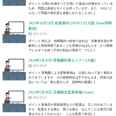
ポイント 人間が五感すべてを用いて食品の評価を行っている
ため 問題は多様なモードを持っています。また それにと
もなって問題の発生源も多岐にわたることが[…]
2022年10月24日 給食業向けHACCP[大阪 Zoom同時
配信]
2022.07.03
ポイント 例えば 幼稚園向け給食であれば 対象者全員が年
齢的にも免疫弱者であることを意識せねばならず かつ食物
アレルギーを持つ子供の割合の増加で アレ[…]
2024年1月29日 芽胞菌対策セミナー[大阪]
2023.09.28
ポイント 芽胞菌による変敗事例は 以前に比べて多く報告さ
れてきていますが その原因特定は不十分なまま、対策の設
定については 相も変わらず 原材料の精選[…]
2022年5月28日 店舗衛生監査研修[Zoom]
2022.02.13
ポイント 飲食店や惣菜厨房などの監査は 広く行われていま
すが 監査をする側も 受ける側も なんでこんな形式の監
査なのかよくわからない こんな監査で本当[…]