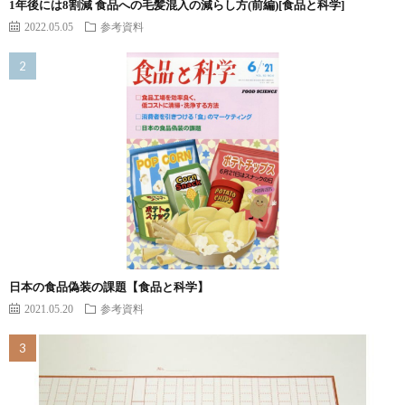
1年後には8割減 食品への毛髪混入の減らし方(前編)[食品と科学]
2022.05.05
参考資料
日本の食品偽装の課題【食品と科学】
2021.05.20
参考資料