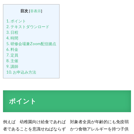
目次
[
非表示
]
1.
ポイント
2.
テキストダウンロード
3.
日程
4.
時間
5.
研修会場兼Zoom配信拠点
6.
料金
7.
定員
8.
主催
9.
講師
10.
お申込み方法
ポイント
例えば 幼稚園向け給食であれば 対象者全員が年齢的にも免疫弱
者であることを意識せねばならず かつ食物アレルギーを持つ子供