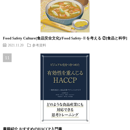
Food Safety Culture(食品安全文化)/Food Safety-Ⅱを考える ②[食品と科学]
2021.11.20
参考資料
書籍紹介 おすすめのHACCP入門書