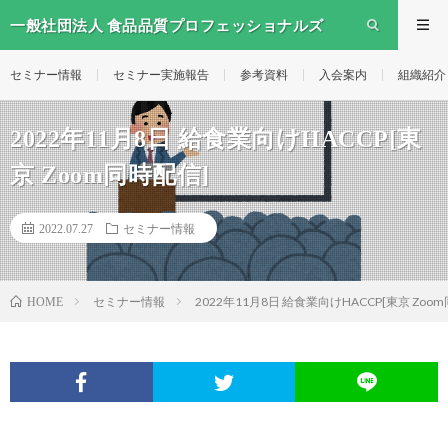
一般社団法人 食品品質プロフェッショナルズ
セミナー情報
セミナー実施報告
参考資料
入会案内
組織紹介
2022年11月8日 給食業向けHACCP[東
京 Zoom同時配信]
2022.07.27
セミナー情報
セミナー情報
2022年11月8日 給食業向けHACCP[東京 Zoo
HOME