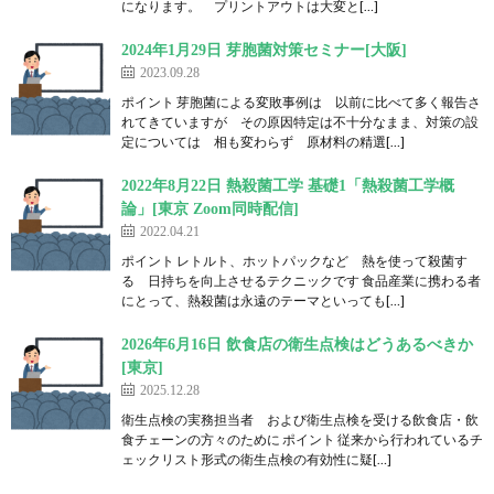
になります。 プリントアウトは大変と[…]
2024年1月29日 芽胞菌対策セミナー[大阪]
2023.09.28
ポイント 芽胞菌による変敗事例は 以前に比べて多く報告さ
れてきていますが その原因特定は不十分なまま、対策の設
定については 相も変わらず 原材料の精選[…]
2022年8月22日 熱殺菌工学 基礎1「熱殺菌工学概
論」[東京 Zoom同時配信]
2022.04.21
ポイント レトルト、ホットパックなど 熱を使って殺菌す
る 日持ちを向上させるテクニックです 食品産業に携わる者
にとって、熱殺菌は永遠のテーマといっても[…]
2026年6月16日 飲食店の衛生点検はどうあるべきか
[東京]
2025.12.28
衛生点検の実務担当者 および衛生点検を受ける飲食店・飲
食チェーンの方々のために ポイント 従来から行われているチ
ェックリスト形式の衛生点検の有効性に疑[…]