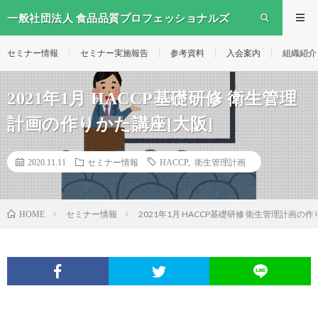
一般社団法人 食品品質プロフェッショナルズ
セミナー情報
セミナー実施報告
参考資料
入会案内
組織紹介
2021年1月 HACCP基礎研修 衛生管理
計画の作りかた講座[大阪]
2020.11.11
セミナー情報
HACCP
,
衛生管理計画
セミナー情報
2021年1月 HACCP基礎研修 衛生管理計画の作
HOME