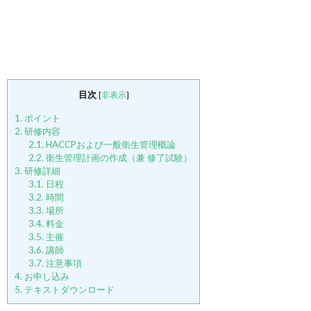
目次
[
非表示
]
1.
ポイント
2.
研修内容
2.1.
HACCPおよび一般衛生管理概論
2.2.
衛生管理計画の作成（兼 修了試験）
3.
研修詳細
3.1.
日程
3.2.
時間
3.3.
場所
3.4.
料金
3.5.
主催
3.6.
講師
3.7.
注意事項
4.
お申し込み
5.
テキストダウンロード