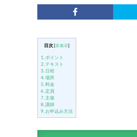
目次
[
非表示
]
1.
ポイント
2.
テキスト
3.
日程
4.
場所
5.
料金
6.
定員
7.
主催
8.
講師
9.
お申込み方法