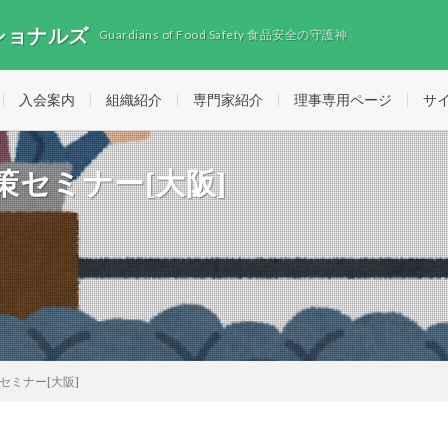
ショナルズ
Guardians of Food Safety 食品安全の守護神
入会案内
組織紹介
専門家紹介
理事専用ページ
サ
対策セミナー[大阪]
策セミナー[大阪]