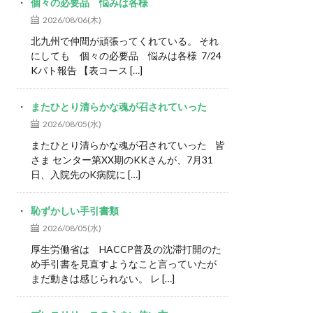
個々の必要品 悩みは各様
2026/08/06(木)
北九州で仲間が頑張ってくれている。 それ
にしても 個々の必要品 悩みは各様 7/24
Kパト報告 【表コース […]
またひとり清らかな魂が召されていった
2026/08/05(水)
またひとり清らかな魂が召されていった 皆
さま センター第XX期のKKさんが、7月31
日、入院先のK病院に […]
恥ずかしい手引書類
2026/08/05(水)
厚生労働省は HACCP普及の沈滞打開のた
め手引書を見直すようなこと言っていたが
まだ動きは感じられない。 レ […]