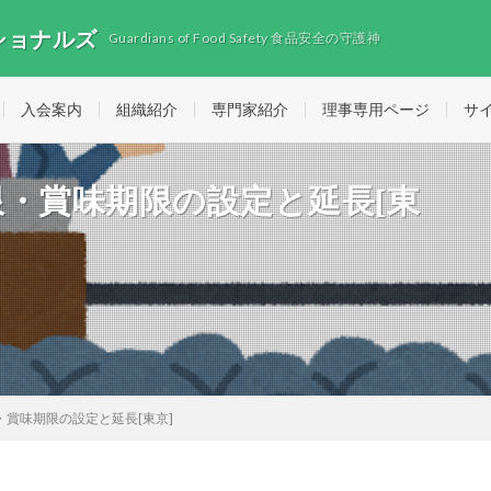
ショナルズ
Guardians of Food Safety 食品安全の守護神
入会案内
組織紹介
専門家紹介
理事専用ページ
サ
費期限・賞味期限の設定と延長[東
限・賞味期限の設定と延長[東京]