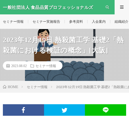
一般社団法人 食品品質プロフェッショナルズ
セミナー情報
セミナー実施報告
参考資料
入会案内
組織紹介
2023年12月19日 熱殺菌工学 基礎2「熱
殺菌における検証の概念」[大阪]
2023.08.02
セミナー情報
セミナー情報
2023年12月19日 熱殺菌工学 基礎2「熱殺菌
HOME