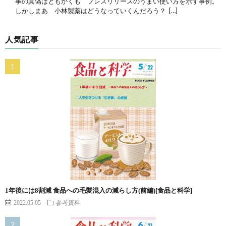
事の真偽はともかくも プレスリリースのうまい使い方を示す事例。
しかしまあ 小林製薬はどうなっていくんだろう？ […]
人気記事
1年後には8割減 食品への毛髪混入の減らし方(前編)[食品と科学]
2022.05.05
参考資料