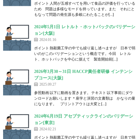
ポイント 人間が五感すべてを用いて食品の評価を行っている
ため 問題は多様なモードを持っています。また それにと
もなって問題の発生源も多岐にわたることが[…]
2024年5月1日 レトルト・ホットパックのバリデーシ
ョン[大阪]
2024.01.16
ポイント 熱殺菌工学の中でも繰り返し述べますが 日本で弱
いのがこのバリデーションという概念です。今回 レトル
ト、ホットパックを中心に据えて 製造開始前[…]
2026年3月30～31日 HACCP責任者研修 インテンシ
ブコース[大阪]
2025.09.27
参照動画 以下に動画を置きます。 テキスト 以下事前にダウ
ンロードお願いします ＊座学と演習の文書類は かなりの量
になります。 プリントアウトは大変と[…]
2024年6月19日 アセプティックラインのバリデーシ
ョン[東京]
2024.02.21
ポイント 熱殺菌工学の中でも繰り返し述べますが 日本で弱