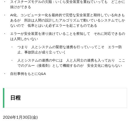
スイスチーズモデルの欠陥：いくら安全装置を重ねていっても どこかに
抜けができる
AI化、コンピューター化を最終的で完璧な安全装置と期待している向きも
あるが 所詮は人間の設計したアルゴリズムで動いているシステムでしか
ないので 低率とはいえ必ずエラーを起こすものである
エラーが安全装置を潜り抜けていることを察知して それに対応できるの
は人間しかいない
つまり 人とシステムの緊密な連携を行っていってこそ エラー防
止、事故防止が成り立っていく
人とシステムの連携の中には 人と人同士の連携も入っており ここ
でのグルー（接着剤）として機能するのが 安全文化に他ならない
自社事例をもとにQ&A
日程
2026年1月30日(金)