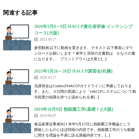
関連する記事
2026年3月8～9日 HACCP責任者研修 インテンシブ
コース[大阪]
2025.09.27
参照動画 以下に動画を置きます。 テキスト 以下事前にダウ
ンロードお願いします ＊座学と演習の文書類は かなりの量
になります。 プリントアウトは大変と[…]
2021年1月26～28日 HACCP講習会[札幌]
2020.10.27
当講習会はCodexのHACCPガイドラインに準拠しておりま
す。また、３日間の受講により「HACCPシステムについて相
当程度の知識を持つと認められる者[…]
2019年10月9日 熱殺菌工学(基礎Ⅰ)[大阪]
2019.09.07
食品産業従事者向け 本年5月27日に熱殺菌工学概論として
開催したものとほぼ同様の内容です。熱殺菌工学のうち殺菌
に関する理論を平易に語る講義内容です。[…]