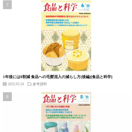
1年後には8割減 食品への毛髪混入の減らし方(後編)[食品と科学]
2022.05.24
参考資料