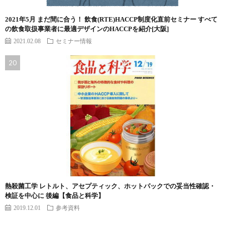
2021年5月 まだ間に合う！ 飲食(RTE)HACCP制度化直前セミナー すべて
の飲食取扱事業者に最適デザインのHACCPを紹介[大阪]
2021.02.08
セミナー情報
熱殺菌工学 レトルト、アセプティック、ホットパックでの妥当性確認・
検証を中心に 後編【食品と科学】
2019.12.01
参考資料