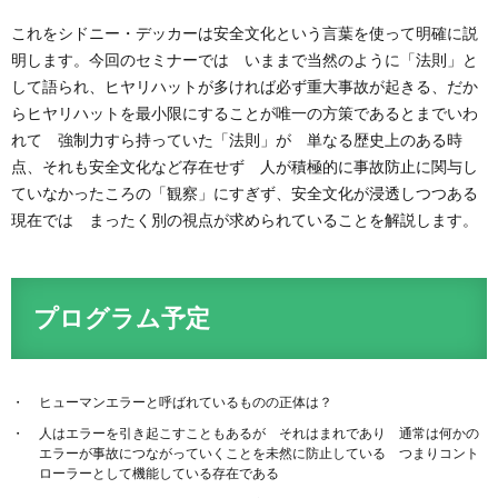
これをシドニー・デッカーは安全文化という言葉を使って明確に説
明します。今回のセミナーでは いままで当然のように「法則」と
して語られ、ヒヤリハットが多ければ必ず重大事故が起きる、だか
らヒヤリハットを最小限にすることが唯一の方策であるとまでいわ
れて 強制力すら持っていた「法則」が 単なる歴史上のある時
点、それも安全文化など存在せず 人が積極的に事故防止に関与し
ていなかったころの「観察」にすぎず、安全文化が浸透しつつある
現在では まったく別の視点が求められていることを解説します。
プログラム予定
ヒューマンエラーと呼ばれているものの正体は？
人はエラーを引き起こすこともあるが それはまれであり 通常は何かの
エラーが事故につながっていくことを未然に防止している つまりコント
ローラーとして機能している存在である