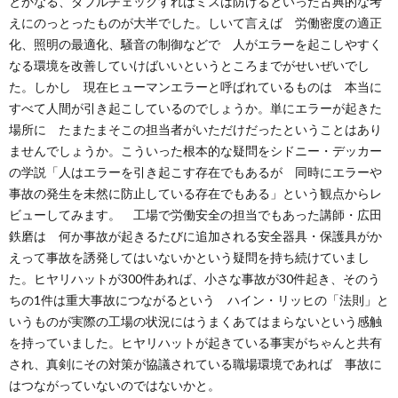
とかなる、ダブルチェックすればミスは防げるといった古典的な考
えにのっとったものが大半でした。しいて言えば 労働密度の適正
化、照明の最適化、騒音の制御などで 人がエラーを起こしやすく
なる環境を改善していけばいいというところまでがせいぜいでし
た。しかし 現在ヒューマンエラーと呼ばれているものは 本当に
すべて人間が引き起こしているのでしょうか。単にエラーが起きた
場所に たまたまそこの担当者がいただけだったということはあり
ませんでしょうか。こういった根本的な疑問をシドニー・デッカー
の学説「人はエラーを引き起こす存在でもあるが 同時にエラーや
事故の発生を未然に防止している存在でもある」という観点からレ
ビューしてみます。 工場で労働安全の担当でもあった講師・広田
鉄磨は 何か事故が起きるたびに追加される安全器具・保護具がか
えって事故を誘発してはいないかという疑問を持ち続けていまし
た。ヒヤリハットが300件あれば、小さな事故が30件起き、そのう
ちの1件は重大事故につながるという ハイン・リッヒの「法則」と
いうものが実際の工場の状況にはうまくあてはまらないという感触
を持っていました。ヒヤリハットが起きている事実がちゃんと共有
され、真剣にその対策が協議されている職場環境であれば 事故に
はつながっていないのではないかと。