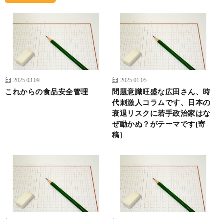
2025.03.09
2025.01.05
これからの食品安全管理
問題意識旺盛な広田さん、時
代刺激人コラムです、日本の
衰退リスクに若手政治家はな
ぜ動かぬ？がテーマです[寄
稿]