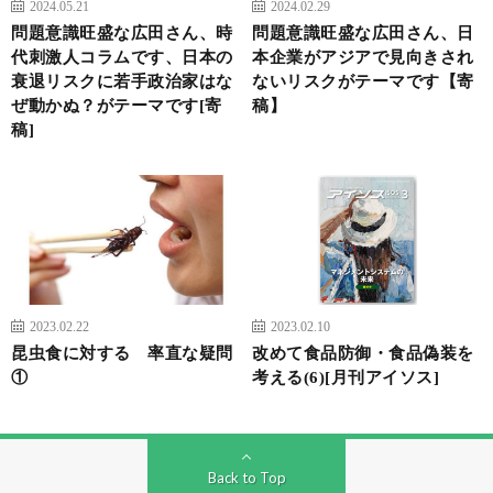
2024.05.21
2024.02.29
問題意識旺盛な広田さん、時
問題意識旺盛な広田さん、日
代刺激人コラムです、日本の
本企業がアジアで見向きされ
衰退リスクに若手政治家はな
ないリスクがテーマです【寄
ぜ動かぬ？がテーマです[寄
稿】
稿]
2023.02.22
2023.02.10
昆虫食に対する 率直な疑問
改めて食品防御・食品偽装を
①
考える(6)[月刊アイソス]
Back to Top