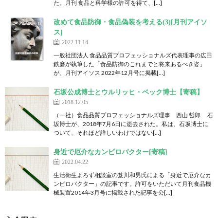
た。月刊 食品と科学様の許可を得て、[…]
改めて食品防御・食品偽装を考える(3)[月刊アイソ
ス]
2022.11.14
一般社団法人 食品品質プロフェッショナルズ代表理事の広田
鉄磨が執筆した「食品防御のこれまでと将来あるべき姿」
が、月刊アイソス 2022年12月号に掲載[…]
石坂公成博士とウルリッヒ・ベック博士【寄稿】
2018.12.05
（一社）食品品質プロフェッショナルズ理事 西山 哲郎 石
坂博士が、2018年7月6日に逝去された。私は、石坂博士に
ついて、それほど詳しいわけではない[…]
身近で厄介なカンピロバクター[寄稿]
2022.04.22
生活衛生よろず相談室の笈川和男氏による「身近で厄介なカ
ンピロバクター」の記事です。許可をいただいて月刊食品機
械装置2014年3月号に掲載された記事を公[…]