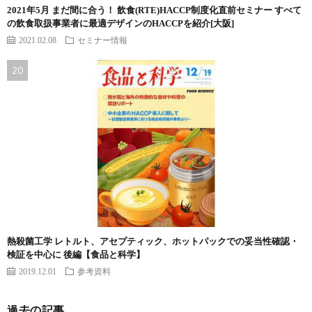
2021年5月 まだ間に合う！ 飲食(RTE)HACCP制度化直前セミナー すべて
の飲食取扱事業者に最適デザインのHACCPを紹介[大阪]
2021.02.08
セミナー情報
熱殺菌工学 レトルト、アセプティック、ホットパックでの妥当性確認・
検証を中心に 後編【食品と科学】
2019.12.01
参考資料
過去の記事