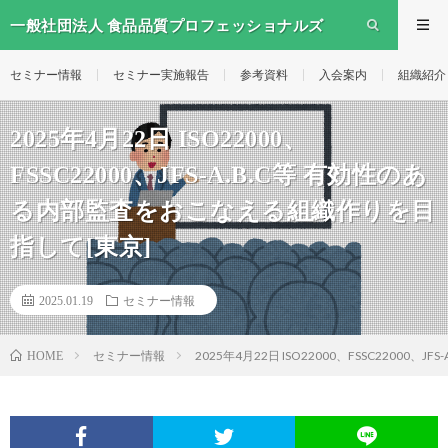
一般社団法人 食品品質プロフェッショナルズ
セミナー情報
セミナー実施報告
参考資料
入会案内
組織紹介
2025年4月22日 ISO22000、
FSSC22000、JFS-A.B.C等 有効性のあ
る内部監査をおこなえる組織作りを目
指して[東京]
2025.01.19
セミナー情報
セミナー情報
2025年4月22日 ISO22000、FSSC2200
HOME