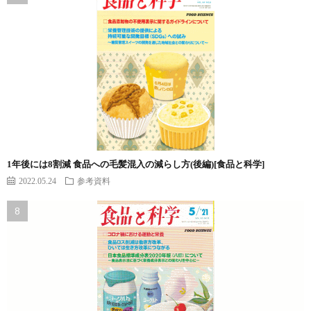
1年後には8割減 食品への毛髪混入の減らし方(後編)[食品と科学]
2022.05.24
参考資料