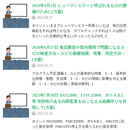
2026年3月2日 ヒューマンエラーと呼ばれるものの撲
滅のために[大阪]
2025.09.27
ポイント いままでヒューマンエラー対策といえば 毎日注意
喚起をすれば何とかなる、ダブルチェックすればミスは防げ
るといった古典的な考えにのっとったものが[…]
2026年6月25日 食品製造や室内環境で問題になるカ
ビの検査方法～カビの基礎知識、培養、同定方法～
[大阪]
2026.01.13
プログラム予定 講義 1．カビの基本的な特徴 1－1．基本的
な特徴：形態、生活環 1－2．カビの増殖に影響を与える要
因 1－3．カビの分類～系統分類学[…]
2025年7月30日 ISO22000、FSSC22000、JFS-A.B.C
等 有効性のある内部監査をおこなえる組織作りを目
指して[大阪]
2025.02.26
ポイント ISO22000、FSSC22000、JFS-A.B.C、HACCPに沿
った衛生管理（HACCPの考え方を取り入れた衛生管理、