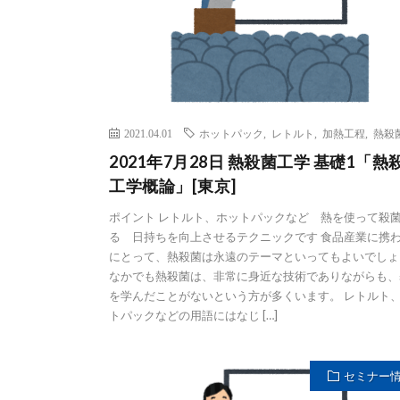
2021.04.01
ホットパック
,
レトルト
,
加熱工程
,
熱殺
2021年7月28日 熱殺菌工学 基礎1「熱
工学概論」[東京]
ポイント レトルト、ホットパックなど 熱を使って殺
る 日持ちを向上させるテクニックです 食品産業に携
にとって、熱殺菌は永遠のテーマといってもよいでしょ
なかでも熱殺菌は、非常に身近な技術でありながらも、
を学んだことがないという方が多くいます。 レトルト
トパックなどの用語にはなじ […]
セミナー