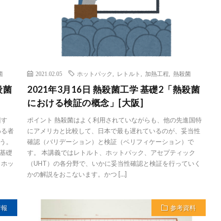
菌
2021.02.05
ホットパック
,
レトルト
,
加熱工程
,
熱殺菌
殺菌
2021年3月16日 熱殺菌工学 基礎2「熱殺菌
における検証の概念」[大阪]
菌す
ポイント 熱殺菌はよく利用されていながらも、他の先進国特
わる者
にアメリカと比較して、日本で最も遅れているのが、妥当性
う。
確認（バリデーション）と検証（ベリフィケーション）で
基礎
す。 本講義ではレトルト、ホットパック、アセプティック
、ホッ
（UHT）の各分野で、いかに妥当性確認と検証を行っていく
かの解説をおこないます。かつ […]
情報
参考資料