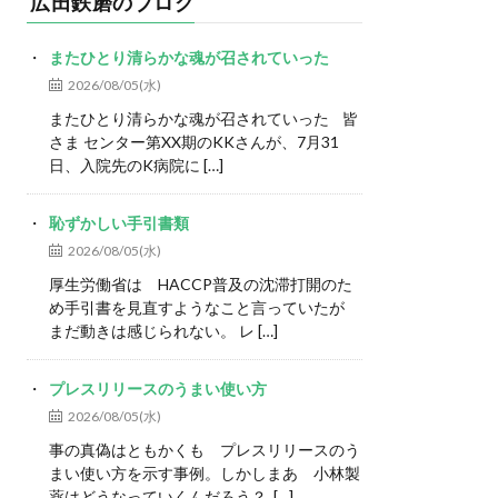
広田鉄磨のブログ
またひとり清らかな魂が召されていった
2026/08/05(水)
またひとり清らかな魂が召されていった 皆
さま センター第XX期のKKさんが、7月31
日、入院先のK病院に […]
恥ずかしい手引書類
2026/08/05(水)
厚生労働省は HACCP普及の沈滞打開のた
め手引書を見直すようなこと言っていたが
まだ動きは感じられない。 レ […]
プレスリリースのうまい使い方
2026/08/05(水)
事の真偽はともかくも プレスリリースのう
まい使い方を示す事例。しかしまあ 小林製
薬はどうなっていくんだろう？ […]