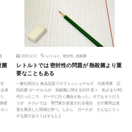
菌
2020.12.11
レトルト
,
密封性
,
熱殺菌
殺菌
レトルトでは 密封性の問題が 熱殺菌より重
要なこともある
菌す
一般社団法人 食品品質プロフェッショナルズ 代表理事 広
わる者
田鉄磨 ガーナからの 熱殺菌に関するSOS 昔々 私がまだ40
う。
代だったころ ガーナに行く機会があった。今でもそうだろ
基礎
うが ネスレでは 専門家が派遣される場合 その費用は派
、ホッ
遣を要請した国側が持つ。しかし ガーナが そんなにリッ
チな国であろうはずも […]