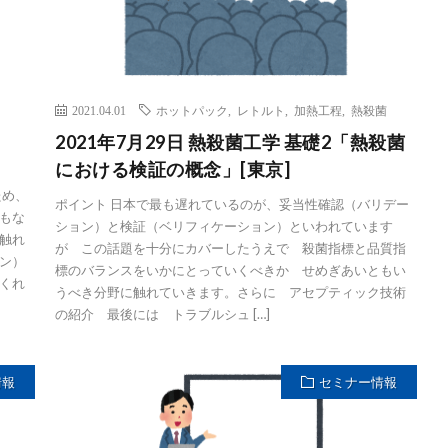
2021.04.01
ホットパック
,
レトルト
,
加熱工程
,
熱殺菌
2021年7月29日 熱殺菌工学 基礎2「熱殺菌
における検証の概念」[東京]
ため、
ポイント 日本で最も遅れているのが、妥当性確認（バリデー
もな
ション）と検証（ベリフィケーション）といわれています
触れ
が この話題を十分にカバーしたうえで 殺菌指標と品質指
ン）
標のバランスをいかにとっていくべきか せめぎあいともい
くれ
うべき分野に触れていきます。さらに アセプティック技術
の紹介 最後には トラブルシュ […]
情報
セミナー情報