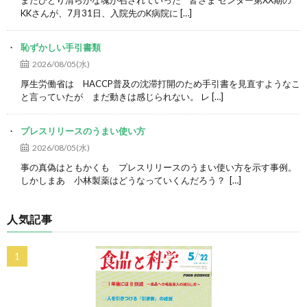
またひとり清らかな魂が召されていった 皆さま センター第XX期の
KKさんが、7月31日、入院先のK病院に […]
恥ずかしい手引書類
2026/08/05(水)
厚生労働省は HACCP普及の沈滞打開のため手引書を見直すようなこ
と言っていたが まだ動きは感じられない。 レ […]
プレスリリースのうまい使い方
2026/08/05(水)
事の真偽はともかくも プレスリリースのうまい使い方を示す事例。
しかしまあ 小林製薬はどうなっていくんだろう？ […]
人気記事