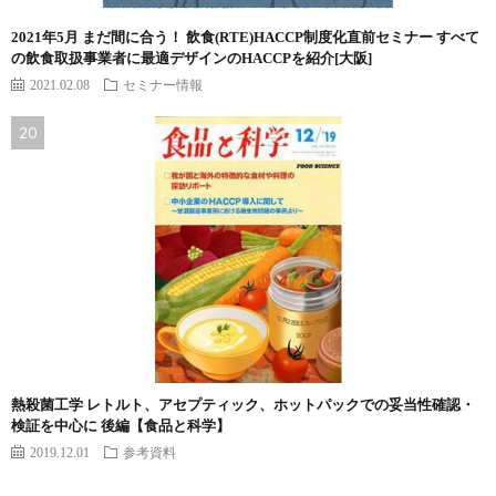
2021年5月 まだ間に合う！ 飲食(RTE)HACCP制度化直前セミナー すべて
の飲食取扱事業者に最適デザインのHACCPを紹介[大阪]
2021.02.08
セミナー情報
熱殺菌工学 レトルト、アセプティック、ホットパックでの妥当性確認・
検証を中心に 後編【食品と科学】
2019.12.01
参考資料