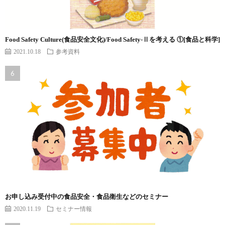
Food Safety Culture(食品安全文化)/Food Safety-Ⅱを考える ①[食品と科学]
2021.10.18
参考資料
お申し込み受付中の食品安全・食品衛生などのセミナー
2020.11.19
セミナー情報