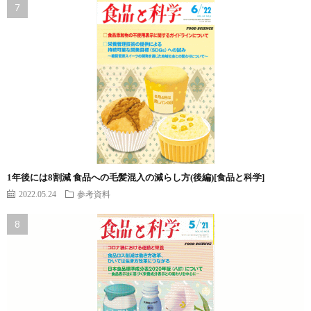
1年後には8割減 食品への毛髪混入の減らし方(後編)[食品と科学]
2022.05.24
参考資料