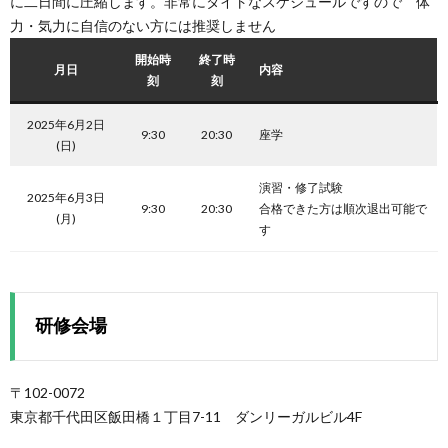
に二日間に圧縮します。非常にタイトなスケジュールですので 体
力・気力に自信のない方には推奨しません
開始時
終了時
月日
内容
刻
刻
2025年6月2日
9:30
20:30
座学
(日)
演習・修了試験
2025年6月3日
9:30
20:30
合格できた方は順次退出可能で
(月)
す
研修会場
〒102-0072
東京都千代田区飯田橋１丁目7-11 ダンリーガルビル4F