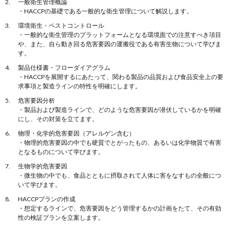
一般衛生管理概論
・HACCPの基礎である一般的な衛生管理について解説します。
環境衛生・ペストコントロール
・一般的な衛生管理のプラットフォームとなる環境面での注意すべき項目
や、また、自ら動き回る危害要因の運搬役である有害生物について学びま
す。
製品仕様書・フローダイアグラム
・HACCPを展開するにあたって、関わる製品の品質および食品安全上の要
求事項と製造ラインの特性を明確にします。
危害要因分析
・製品および製造ラインで、どのような危害要因が潜伏しているかを明確
にし、その対策を立てます。
物理・化学的危害要因（アレルゲン含む）
・物理的危害要因の中でも硬質でとがったもの、あるいは化学物質で有害
となるものについて学びます。
生物学的危害要因
・微生物の中でも、食品とともに摂取されて人体に害をなすもの全般につ
いて学びます。
HACCPプランの作成
・想定するラインで、危害要因をどう管理するかの計画をたて、その有効
性の検証プランを立案します。