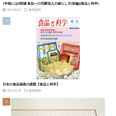
1年後には8割減 食品への毛髪混入の減らし方(前編)[食品と科学]
2022.05.05
参考資料
日本の食品偽装の課題【食品と科学】
2021.05.20
参考資料