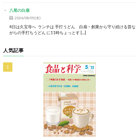
八尾の白扇
2026/08/05(水)
4日は久宝寺へ ランチは 手打うどん 白扇 – 創業から守り続ける昔な
がらの手打ちうどん に11時ちょっとす […]
人気記事