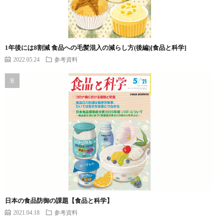
1年後には8割減 食品への毛髪混入の減らし方(後編)[食品と科学]
2022.05.24
参考資料
日本の食品防御の課題【食品と科学】
2021.04.18
参考資料