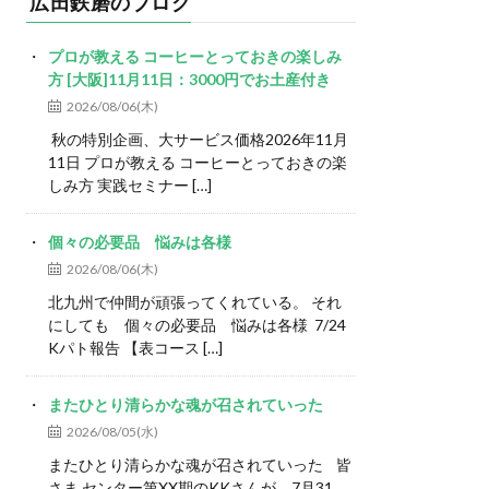
広田鉄磨のブログ
プロが教える コーヒーとっておきの楽しみ
方 [大阪]11月11日：3000円でお土産付き
2026/08/06(木)
秋の特別企画、大サービス価格2026年11月
11日 プロが教える コーヒーとっておきの楽
しみ方 実践セミナー […]
個々の必要品 悩みは各様
2026/08/06(木)
北九州で仲間が頑張ってくれている。 それ
にしても 個々の必要品 悩みは各様 7/24
Kパト報告 【表コース […]
またひとり清らかな魂が召されていった
2026/08/05(水)
またひとり清らかな魂が召されていった 皆
さま センター第XX期のKKさんが、7月31