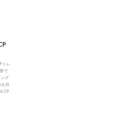
CP
Pトレ
形で
ニング
のを目
CCP