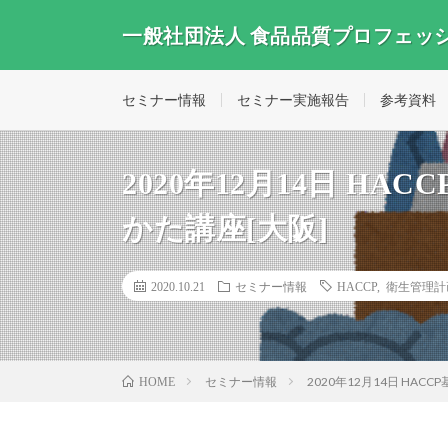
一般社団法人 食品品質プロフェッ
セミナー情報
セミナー実施報告
参考資料
2020年12月14日 H
かた講座[大阪]
2020.10.21
セミナー情報
HACCP
,
衛生管理計
セミナー情報
2020年12月14日 HA
HOME