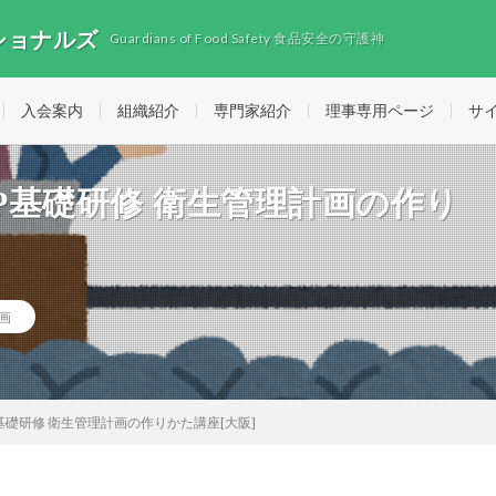
ショナルズ
Guardians of Food Safety 食品安全の守護神
入会案内
組織紹介
専門家紹介
理事専用ページ
サ
ACCP基礎研修 衛生管理計画の作り
画
CCP基礎研修 衛生管理計画の作りかた講座[大阪]