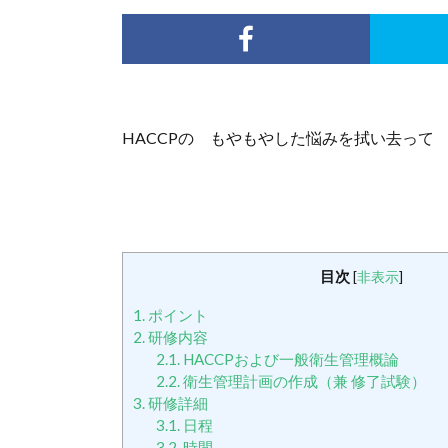
HACCPの もやもやした悩みを拭い去って
目次
[
非表示
]
1.
ポイント
2.
研修内容
2.1.
HACCPおよび一般衛生管理概論
2.2.
衛生管理計画の作成（兼 修了試験）
3.
研修詳細
3.1.
日程
3.2.
時間