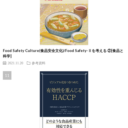
Food Safety Culture(食品安全文化)/Food Safety-Ⅱを考える ②[食品と
科学]
2021.11.20
参考資料