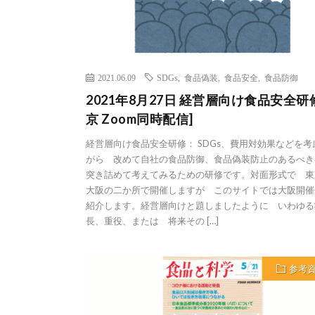
2021.06.09
SDGs
,
食品偽装
,
食品安全
,
食品防御
2021年8月27日 経営層向け食品安全研
京 Zoom同時配信]
経営層向け食品安全研修： SDGs、費用対効果などを考
がら 改めて自社の食品防御、食品偽装防止のあるべき
突き詰めて考えてみるための研修です。対面形式で 東
大阪の二か所で開催しますが このサイトでは大阪開催
紹介します。経営層向けと題しましたように いわゆる
長、重役、または 将来その […]
参考