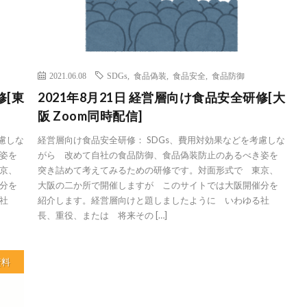
2021.06.08
SDGs
,
食品偽装
,
食品安全
,
食品防御
修[東
2021年8月21日 経営層向け食品安全研修[大
阪 Zoom同時配信]
慮しな
経営層向け食品安全研修： SDGs、費用対効果などを考慮しな
姿を
がら 改めて自社の食品防御、食品偽装防止のあるべき姿を
京、
突き詰めて考えてみるための研修です。対面形式で 東京、
分を
大阪の二か所で開催しますが このサイトでは大阪開催分を
社
紹介します。経営層向けと題しましたように いわゆる社
長、重役、または 将来その […]
資料