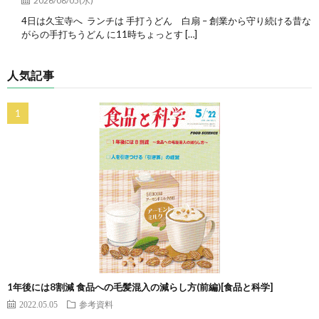
2026/08/05(水)
4日は久宝寺へ ランチは 手打うどん 白扇 – 創業から守り続ける昔な
がらの手打ちうどん に11時ちょっとす […]
人気記事
1年後には8割減 食品への毛髪混入の減らし方(前編)[食品と科学]
2022.05.05
参考資料