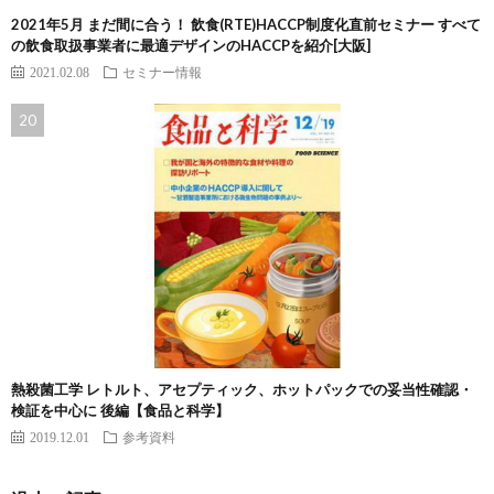
2021年5月 まだ間に合う！ 飲食(RTE)HACCP制度化直前セミナー すべて
の飲食取扱事業者に最適デザインのHACCPを紹介[大阪]
2021.02.08
セミナー情報
熱殺菌工学 レトルト、アセプティック、ホットパックでの妥当性確認・
検証を中心に 後編【食品と科学】
2019.12.01
参考資料