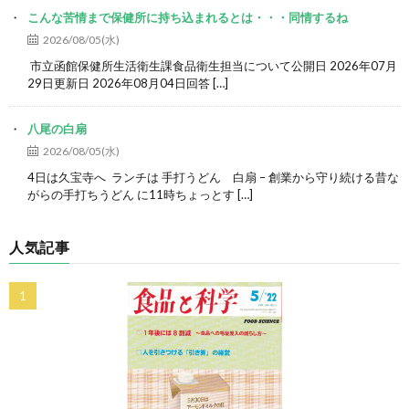
こんな苦情まで保健所に持ち込まれるとは・・・同情するね
2026/08/05(水)
市立函館保健所生活衛生課食品衛生担当について公開日 2026年07月
29日更新日 2026年08月04日回答 […]
八尾の白扇
2026/08/05(水)
4日は久宝寺へ ランチは 手打うどん 白扇 – 創業から守り続ける昔な
がらの手打ちうどん に11時ちょっとす […]
人気記事