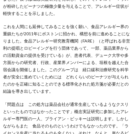
が粉砕したピーナツの極微少量を与えることで、アレルギー症状が
軽快することを示しました。
これを人間にも延伸してみることを強く願い、食品アレルギー界の
重鎮たちが2011年にボストンに招かれ、構想を前に進めることにな
りました。食品アレルギー研究教育機関（FARE）（と呼ばれる非営
利の提唱とロビーイングを行う団体であって、一部、薬品業界から
の活動資金の提供を受けている）が、患者代表、デューク大学や多
方面からの研究者、行政、産業界メンバーによる、垣根を越えた合
宿会議を開催しました。このグループは 経口緩和治療研究を科学
者が安全に進めていくためには どれくらいのピーナツが与えられ
たのかを正確に知ることのできる標準化された処方箋が必要だとの
結論を導き出しています。
「問題点は この処方は薬品会社が通常生産しているようなクスリ
といったものではなかったことです」概念実証研究に参加したアレ
ルギー専門医の一人、ブライアン・ビッキーは説明します。しかし
ながらもまた 食品そのものというわけでもなかったのです。「ラ
イセンス生産に当たるものも全くない それは なんと 単なるピ