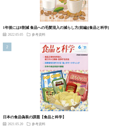
1年後には8割減 食品への毛髪混入の減らし方(前編)[食品と科学]
2022.05.05
参考資料
日本の食品偽装の課題【食品と科学】
2021.05.20
参考資料