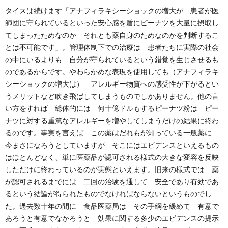
タイスは続けます「アナフィラキシーショックの増大が 患者が医
師団に守られているといった安心感を盾にピーナツを大量に摂取し
てしまったためなのか それとも薬自身のためなのかを判断するこ
とは不可能です」。管理体制下での治療は 患者たちに実際の社会
の中にいるよりも 自分が守られているという錯覚を生じさせるも
のであるからです。やわらかめな表現を使用しても（アナフィラキ
シーショックの増大は） アレルギー物質への感受性が下がるとい
うメリットなど吹き飛ばしてしまうものでしかありません。他の言
い方をすれば 総体的には 何十億ドルもするピーナツ粉は ピー
ナツに対する重篤なアレルギーを増やしてしまうだけの結果に終わ
るのです。事実を言えば この薬はだれもが知っている一般薬に
今まさになろうとしていますが そこにはエビデンスといえるもの
はほとんどなく、単に医薬品が認可される様式の大きな変容を反映
しただけに終わっているのが実態といえます。旧来の様式では 薬
が認可されるまでには 二回の治験を通して 安全であり有効であ
るという結論が得られたものでなければならないというものでし
た。過去数十年の間に 食品医薬局は その手綱を緩めて 有意で
あろうと有意でなかろうと 効果に関する多少のエビデンスの提示