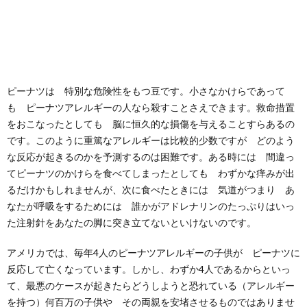
ピーナツは 特別な危険性をもつ豆です。小さなかけらであって
も ピーナツアレルギーの人なら殺すことさえできます。救命措置
をおこなったとしても 脳に恒久的な損傷を与えることすらあるの
です。このように重篤なアレルギーは比較的少数ですが どのよう
な反応が起きるのかを予測するのは困難です。ある時には 間違っ
てピーナツのかけらを食べてしまったとしても わずかな痒みが出
るだけかもしれませんが、次に食べたときには 気道がつまり あ
なたが呼吸をするためには 誰かがアドレナリンのたっぷりはいっ
た注射針をあなたの脚に突き立てないといけないのです。
アメリカでは、毎年4人のピーナツアレルギーの子供が ピーナツに
反応して亡くなっています。しかし、わずか4人であるからといっ
て、最悪のケースが起きたらどうしようと恐れている（アレルギー
を持つ）何百万の子供や その両親を安堵させるものではありませ