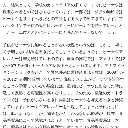
ん。結果として、学校のカフェテリアの多くで すでにピーナツは
歓迎されるものではなくなっています。一部では 公共の場所では
ピーナツを禁止すべきだとの主張をする人まで出てきています。ブ
ルックリンで子供の誕生日パーティーにピーナツを持っていったと
したら 二度とどのパーティーにも呼んでもらえないでしょう。
子供がピーナツに触れることがない状況というのは しかし 却っ
て予期しない結果を導きだしてしまっているようです。ピーナツア
レルギーは増え続けているのです。最近の推定では アメリカでは2
から5%の子供がピーナツアレルギーといわれています。アナフィラ
キシーショックを起こして緊急外来に運び込まれる数は 2008年か
ら2012年の間で倍増しています。免疫システムがピーナツを許容す
ることを学習していない場合には、最初にピーナツに出会った時に
激しく反応する可能性が高くなります。そのため 最近のガイドラ
インでは 子供が小さいときに両親はピーナツを与えるべきと推奨
しています。ピーナツアレルギーを生起してしまった子供たちに
は、似たような、しかし物議をかもしかねない治療法が、現在、食
品医薬局によって承認されようとしています。食品医薬局は 本
日 薬品会社とその立場を擁護する者たちよりの聴取を行ってお