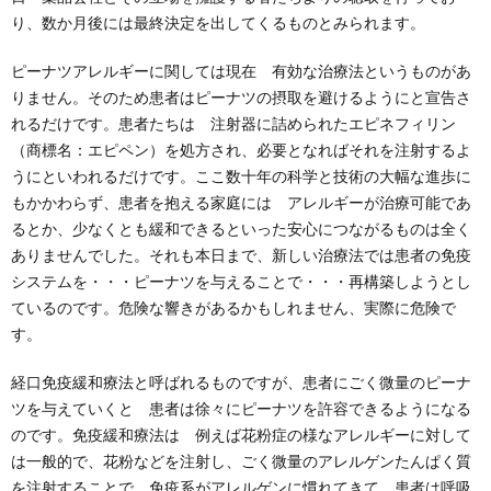
り、数か月後には最終決定を出してくるものとみられます。
ピーナツアレルギーに関しては現在 有効な治療法というものがあ
りません。そのため患者はピーナツの摂取を避けるようにと宣告さ
れるだけです。患者たちは 注射器に詰められたエピネフィリン
（商標名：エピペン）を処方され、必要となればそれを注射するよ
うにといわれるだけです。ここ数十年の科学と技術の大幅な進歩に
もかかわらず、患者を抱える家庭には アレルギーが治療可能であ
るとか、少なくとも緩和できるといった安心につながるものは全く
ありませんでした。それも本日まで、新しい治療法では患者の免疫
システムを・・・ピーナツを与えることで・・・再構築しようとし
ているのです。危険な響きがあるかもしれません、実際に危険で
す。
経口免疫緩和療法と呼ばれるものですが、患者にごく微量のピーナ
ツを与えていくと 患者は徐々にピーナツを許容できるようになる
のです。免疫緩和療法は 例えば花粉症の様なアレルギーに対して
は一般的で、花粉などを注射し、ごく微量のアレルゲンたんぱく質
を注射することで 免疫系がアレルゲンに慣れてきて、患者は呼吸