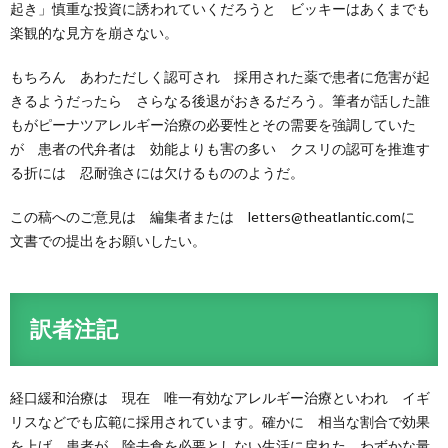
起き」慎重な投資に誘われていくだろうと ビッキーはあくまでも
楽観的な見方を崩さない。
もちろん あわただしく認可され 採用された薬で患者に危害が起
きるようだったら さらなる後退がおきるだろう。筆者が話した誰
もがピーナツアレルギー治療の必要性とその需要を強調していた
が 患者の代弁者は 効能よりも害の多い クスリの認可を推進す
る折には 忍耐強さには欠けるもののようだ。
この稿へのご意見は 編集者または letters@theatlantic.comに
文書での提出をお願いしたい。
訳者注記
経口緩和治療は 現在 唯一有効なアレルギー治療といわれ イギ
リスなどでも広範に採用されています。確かに 相当な割合で効果
を上げ 患者が 除去食を必要としない生活に戻れた わずかな量