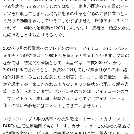
べる能力を与えるというものではなく、患者が間違って少量のピー
ナツを摂取してしまった場合に患者の生命を守るのに役に立つとい
うだけの効能を表明しているにしかすぎません。医療アナリストに
よれば 一年間の治療費は4200ドルにもなり、患者は 治療を永久
に続けることすらありうるのです。
2019年9月の投資家へのプレゼンの中で アイミューンは パルフ
ォルチアの販売量は 10億ドルを超えると推定しています。文書の
なかでは 暫定的な金額として 薬品代は 年間3000ドルから
20000ドルであろうとし 投資家に対しては保険会社がこの薬品を
給付対象とすることに合意したと明言しています。販売量は 「認
定介護士」や「命にかかわるようなショック症状を心配する親や家
族」に支えられています。プレゼンそのものは アイミューンのウ
ェブサイトから 本日朝、削除されたようです（アイミューンは
我々の問い合わせにはコメントしてきていません）。
サウスフロリダ大学の薬事・小児科教授 トーマス・カサ―レは
FAREの主任医療顧問でもあります。カサーレは この会社の製品で
の治験論文では ビッキーの共著者でもあります。筆者はカサーレ