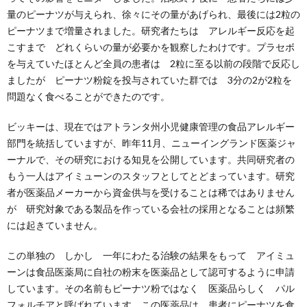
量のピーナツが与えられ、徐々にその量があげられ、最後には2粒の
ピーナツまで増量されました。研究者たちは アレルギー反応を起
こすまで どれくらいの量が必要かを観察したわけです。プラセボ
を与えていたほとんど全員の患者は 2粒に至る以前の段階で反応し
ましたが ピーナツ粉錠を投与されていた群では 3分の2が2粒を
問題なく食べることができたのです。
ビッキーは、現在ではアトランタ州小児健康管理の食品アレルギー
部門を統括していますが、昨年11月、ニューイングランド医薬ジャ
ーナルで、その研究における知見を公開しています。共同研究者の
もう一人はアイミューンのスタッフとしてとどまっています。研究
者が医薬品メーカーから資金供与を受けることは稀ではありません
が 研究対象である製品を作っている会社の採用となることは頻繁
には起きていません。
この単独の しかし 一年にわたる治験の結果をもって アイミュ
ーンは食品医薬局に自社の粉末を医薬品として認可するように申請
しています。その名前もピーナツ粉ではなく 医薬品らしく パル
フォルチアと呼ばれています。この医薬品は 患者にピーナツを食