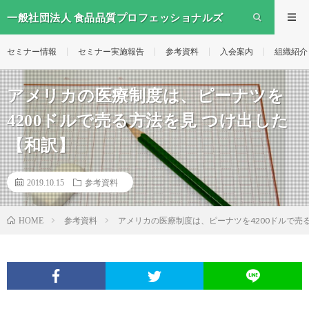
一般社団法人 食品品質プロフェッショナルズ
セミナー情報
セミナー実施報告
参考資料
入会案内
組織紹介
アメリカの医療制度は、ピーナツを
4200ドルで売る方法を見 つけ出した
【和訳】
2019.10.15
参考資料
参考資料
アメリカの医療制度は、ピーナツを4200ドルで売
HOME