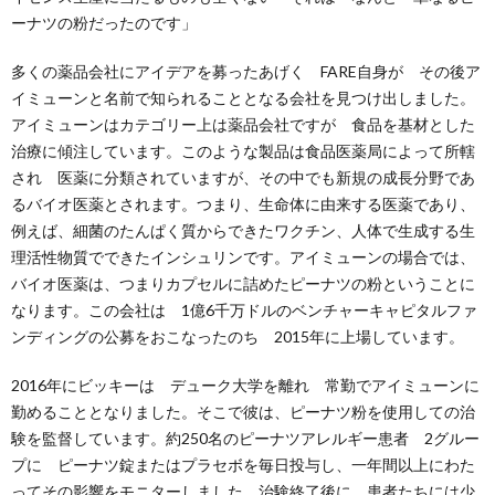
ーナツの粉だったのです」
多くの薬品会社にアイデアを募ったあげく FARE自身が その後ア
イミューンと名前で知られることとなる会社を見つけ出しました。
アイミューンはカテゴリー上は薬品会社ですが 食品を基材とした
治療に傾注しています。このような製品は食品医薬局によって所轄
され 医薬に分類されていますが、その中でも新規の成長分野であ
るバイオ医薬とされます。つまり、生命体に由来する医薬であり、
例えば、細菌のたんぱく質からできたワクチン、人体で生成する生
理活性物質でできたインシュリンです。アイミューンの場合では、
バイオ医薬は、つまりカプセルに詰めたピーナツの粉ということに
なります。この会社は 1億6千万ドルのベンチャーキャピタルファ
ンディングの公募をおこなったのち 2015年に上場しています。
2016年にビッキーは デューク大学を離れ 常勤でアイミューンに
勤めることとなりました。そこで彼は、ピーナツ粉を使用しての治
験を監督しています。約250名のピーナツアレルギー患者 2グルー
プに ピーナツ錠またはプラセボを毎日投与し、一年間以上にわた
ってその影響をモニターしました。治験終了後に 患者たちには少