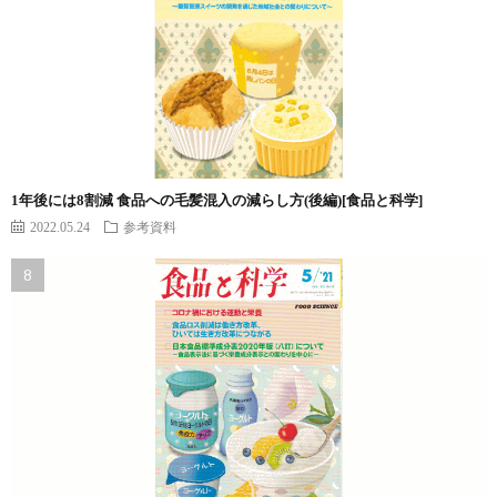
1年後には8割減 食品への毛髪混入の減らし方(後編)[食品と科学]
2022.05.24
参考資料