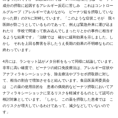
成分の摂取に起因するアレルギー反応に苦しみ これはコントロー
ルグループ（アレルギーでありながら ピーナツ錠を摂取していな
かった群）の3％に対峙しています。「このような症状こそが 我々
医師が防ごうとしているものであって、例えば緊急外来に運び込ま
れたり 学校で間違って飲み込んでしまったりとかの事件に相当す
るような結果です」「治験では 確かに緩和効果を示しました、し
かし それを上回る弊害を示したうえ長期の効果の不明瞭なものに
終わっています」
4月には、ランセット誌がメタ分析をもって同様に結論しています。
非常に高い確度で、ピーナツの経口免疫療法は、アレルギー症状や
アナフィラキシーショックを、除去療法やプラセボ摂取群に対し
て、相当の割合で増加させると結んでいます。食品医薬局委員会
は この薬の使用目的を 患者の偶発的なピーナツ摂取においてア
ナフィラキシーショックに至るリスクを軽減するものとして認可の
検討対象としています。「しかし この薬を摂取した患者では こ
のリスクが増大しているわけであって、減少などしていないので
す」