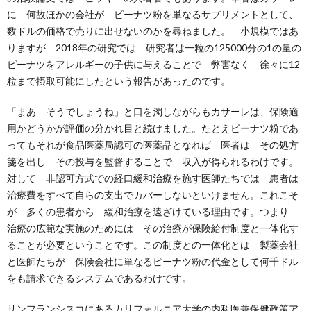
に 何故ほかの会社が ピーナツ粉を単なるサプリメントとして、
数ドルの価格で売りに出せないのかを尋ねました。 小規模ではあ
りますが 2018年の研究では 研究者は一粒の125000分の1の量の
ピーナツをアレルギーの子供に与えることで 弊害なく 徐々に12
粒まで摂取可能にしたという報告があったのです。
「まあ そうでしょうね」と口を濁しながらもカサーレは、保険適
用かどうかが評価の分かれ目と続けました。たとえピーナツ粉であ
ってもそれが食品医薬局認可の医薬品となれば 医者は その処方
箋を出し その投与を監督することで 収入が得られるわけです。
対して 非認可方式での経口緩和治療を施す医師たちでは 患者は
治療費をすべて自らの支出でカバーしないといけません。これこそ
が 多くの患者から 緩和治療を遠ざけている理由です。つまり
治療の広範な実施のためには その治療が保険給付制度と一体化す
ることが必要ということです。この制度との一体化とは 製薬会社
と医師たちが 保険会社に単なるピーナツ粉の代金として何千ドル
をも請求できるシステムであるわけです。
サンフランシスコにあるカリフォルニア大学の内科医兼保健政策ア