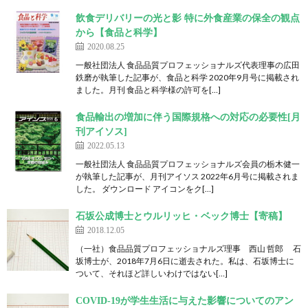
飲食デリバリーの光と影 特に外食産業の保全の観点
から【食品と科学】
2020.08.25
一般社団法人 食品品質プロフェッショナルズ代表理事の広田
鉄磨が執筆した記事が、食品と科学 2020年9月号に掲載され
ました。月刊 食品と科学様の許可を[…]
食品輸出の増加に伴う国際規格への対応の必要性[月
刊アイソス]
2022.05.13
一般社団法人 食品品質プロフェッショナルズ会員の栃木健一
が執筆した記事が、月刊アイソス 2022年6月号に掲載されま
した。 ダウンロード アイコンをク[…]
石坂公成博士とウルリッヒ・ベック博士【寄稿】
2018.12.05
（一社）食品品質プロフェッショナルズ理事 西山 哲郎 石
坂博士が、2018年7月6日に逝去された。私は、石坂博士に
ついて、それほど詳しいわけではない[…]
COVID-19が学生生活に与えた影響についてのアン