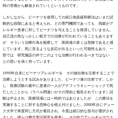
時の苦痛から解放されていくというものです。
しかしながら ピーナツを使用しての経口免疫緩和療法はいまだ試
験的な段階にあると考えられ、どの専門機関であっても 両親がア
レルギー患者に対してピーナツを与えることを推奨していません。
自己流の危なっかしい処方での治療が行われていることもあります
が そういう治療行為を観察して 医師達の多くは危険であると感
じています。死に至るような反応が出るといった可能性もあり、一
部では 研究施設の外でこのような治療が行われるべきではない
との思いを強く持っています。
1990年台末にピーナツアレルギーを その抽出物を注射することで
治療しようとする試みがありました、ピーナツ液の注射です。しか
し 医療試験の最中に患者の一人がアナフィラキシーショックで死
亡したことから（ラベル間違いがその理由と報告されています）試
験は中止され 医療現場には一時的ではありましたが この療法を
実施することに対する恐怖心を植え付けました。2000年台にデュー
ク大学で再度同じ方式が着目され、今度は経口的な投与が選択され
ました。彼らは概念実証研究を発表し、その中でアレルギーマウス