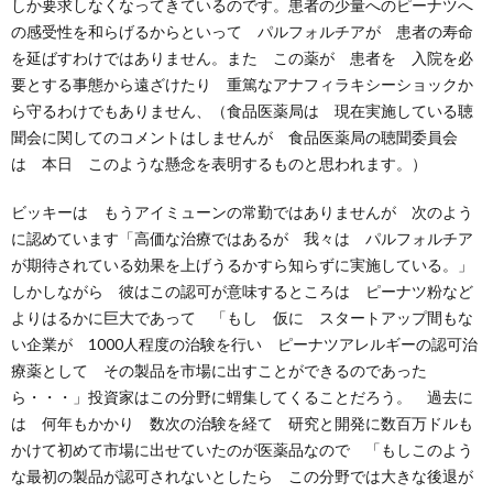
しか要求しなくなってきているのです。患者の少量へのピーナツへ
の感受性を和らげるからといって パルフォルチアが 患者の寿命
を延ばすわけではありません。また この薬が 患者を 入院を必
要とする事態から遠ざけたり 重篤なアナフィラキシーショックか
ら守るわけでもありません、（食品医薬局は 現在実施している聴
聞会に関してのコメントはしませんが 食品医薬局の聴聞委員会
は 本日 このような懸念を表明するものと思われます。）
ビッキーは もうアイミューンの常勤ではありませんが 次のよう
に認めています「高価な治療ではあるが 我々は パルフォルチア
が期待されている効果を上げうるかすら知らずに実施している。」
しかしながら 彼はこの認可が意味するところは ピーナツ粉など
よりはるかに巨大であって 「もし 仮に スタートアップ間もな
い企業が 1000人程度の治験を行い ピーナツアレルギーの認可治
療薬として その製品を市場に出すことができるのであった
ら・・・」投資家はこの分野に蝟集してくることだろう。 過去に
は 何年もかかり 数次の治験を経て 研究と開発に数百万ドルも
かけて初めて市場に出せていたのが医薬品なので 「もしこのよう
な最初の製品が認可されないとしたら この分野では大きな後退が