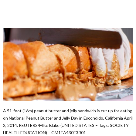
A 51-foot (16m) peanut butter and jelly sandwich is cut up for eating
on National Peanut Butter and Jelly Day in Escondido, California April
2, 2014. REUTERS/Mike Blake (UNITED STATES – Tags: SOCIETY
HEALTH EDUCATION) – GM1EA430E3R01