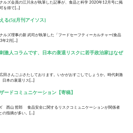
ナルズ会員の江川永が執筆した記事が、食品と科学 2020年12月号に掲
を得て[…]
(5)[月刊アイソス]
ナルズ理事の新 武司が執筆した「フードセーフティーカルチャー(食品
年2月[…]
刺激人コラムです、日本の衰退リスクに若手政治家はなぜ
な広田さんごぶさたしております。いかがおすごしでしょうか。時代刺激
日本の衰退リス[…]
ザードコミュニケーション【寄稿】
ズ 西山 哲郎 食品安全に関するリスクコミュニケーションが関係者
の指摘が多い。[…]