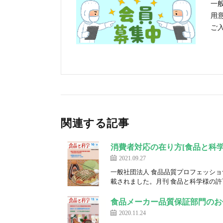
一
用
ご
関連する記事
消費者対応の在り方[食品と科学
2021.09.27
一般社団法人 食品品質プロフェッショ
載されました。月刊 食品と科学様の許可
食品メーカー品質保証部門のお
2020.11.24