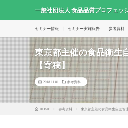
一般社団法人 食品品質プロフェッ
セミナー情報
セミナー実施報告
参考資料
東京都主催の食品衛生
【寄稿】
2018.11.01
参考資料
参考資料
東京都主催の食品衛生自主管
HOME