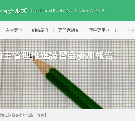
ショナルズ
Guardians of Food Safety 食品安全の守護神
入会案内
組織紹介
専門家紹介
理事専用ページ
サ
自主管理推進講習会参加報告
理推進講習会参加報告【寄稿】