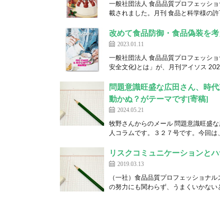
一般社団法人 食品品質プロフェッショ
載されました。月刊 食品と科学様の許可
改めて食品防御・食品偽装を考える
2023.01.11
一般社団法人 食品品質プロフェッショ
安全文化)とは」が、月刊アイソス 2023
問題意識旺盛な広田さん、時代
動かぬ？がテーマです[寄稿]
2024.05.21
牧野さんからのメール 問題意識旺盛
人コラムです。３２７号です。今回は、
リスクコミュニケーションとハ
2019.03.13
（一社）食品品質プロフェッショナル
の努力にも関わらず、うまくいかないと