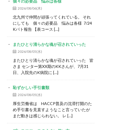
個々の必要品 悩みは各様
2026/08/06(木)
北九州で仲間が頑張ってくれている。 それ
にしても 個々の必要品 悩みは各様 7/24
Kパト報告 【表コース […]
またひとり清らかな魂が召されていった
2026/08/05(水)
またひとり清らかな魂が召されていった 皆
さま センター第XX期のKKさんが、7月31
日、入院先のK病院に […]
恥ずかしい手引書類
2026/08/05(水)
厚生労働省は HACCP普及の沈滞打開のた
め手引書を見直すようなこと言っていたが
まだ動きは感じられない。 レ […]