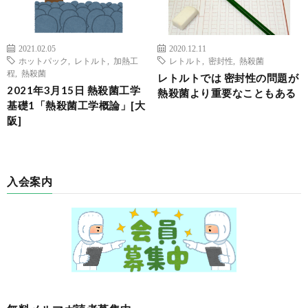
2021.02.05
2020.12.11
ホットパック
,
レトルト
,
加熱工
レトルト
,
密封性
,
熱殺菌
程
,
熱殺菌
レトルトでは 密封性の問題が
2021年3月15日 熱殺菌工学
熱殺菌より重要なこともある
基礎1「熱殺菌工学概論」[大
阪]
入会案内