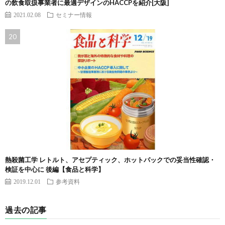
の飲食取扱事業者に最適デザインのHACCPを紹介[大阪]
2021.02.08
セミナー情報
熱殺菌工学 レトルト、アセプティック、ホットパックでの妥当性確認・
検証を中心に 後編【食品と科学】
2019.12.01
参考資料
過去の記事